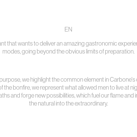
EN
nt that wants t
o deliver an amazing gastronomic experi
modes​​​​​​​,
going beyond the obvious limits of preparation.
purpose, we highlight the common element in Carbone's c
 the bonfire, we represent what allowed men to live at nig
ths and forge new possibilities, which fuel our flame and i
the natural into the extraordinary.