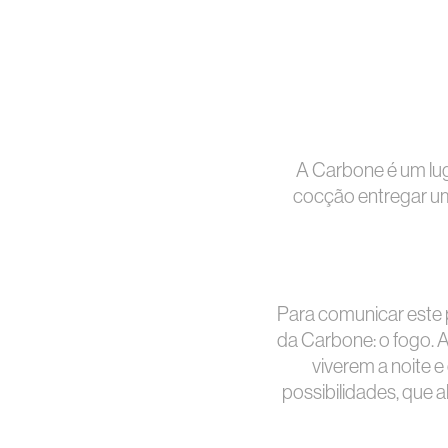
A Carbone é um lug
cocção entregar um
Para comunicar este
da Carbone: o fogo. 
viverem a noite 
possibilidades, que 