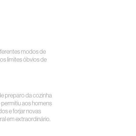
diferentes modos de
s limites óbvios de
e preparo da cozinha
e permitiu aos homens
os e forjar novas
al em extraordinário.