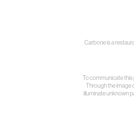
Carbone is a restaura
To communicate this 
Through the image of
illuminate unknown pa